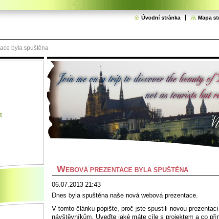
Úvodní stránka
Mapa st
ace byla spuštěna
t
W
EBOVÁ PREZENTACE BYLA SPUŠTĚNA
06.07.2013 21:43
Dnes byla spuštěna naše nová webová prezentace.
V tomto článku popište, proč jste spustili novou prezentaci
návštěvníkům. Uveďte jaké máte cíle s projektem a co při