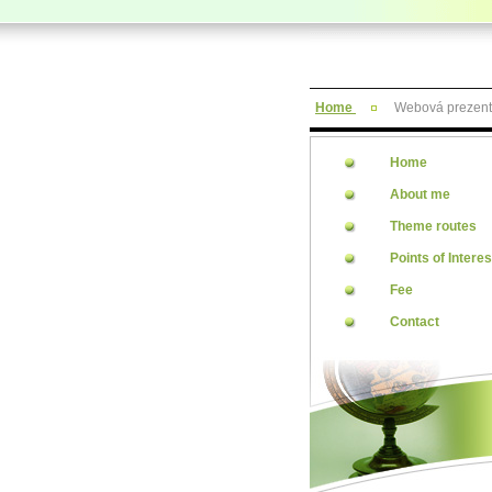
Home
Webová prezent
Home
About me
Theme routes
Points of Interes
Fee
Contact