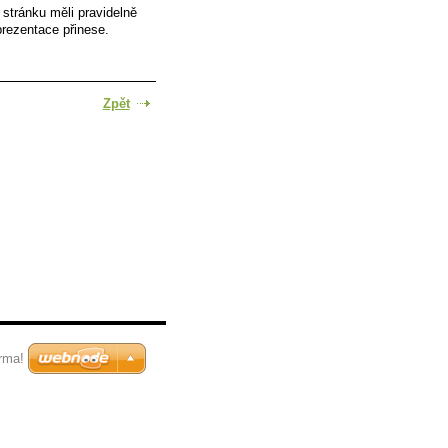
 stránku měli pravidelně
prezentace přinese.
Zpět
rma!