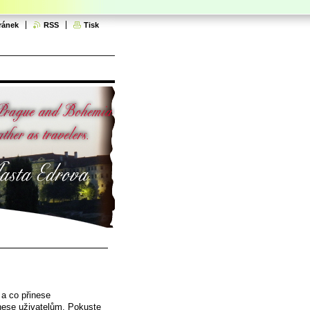
ránek
RSS
Tisk
 a co přinese
nese uživatelům. Pokuste