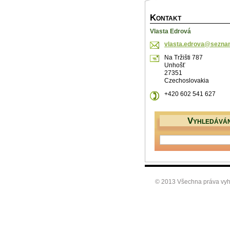
K
ONTAKT
Vlasta Edrová
vlasta.e
drova@se
zna
Na Tržišti 787
Unhošť
27351
Czechoslovakia
+420 602 541 627
V
YHLEDÁVÁN
© 2013 Všechna práva vyh