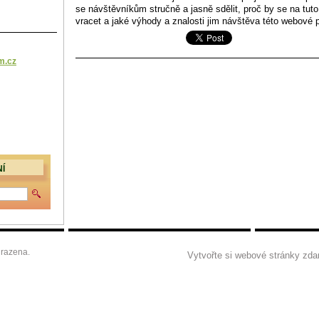
se návštěvníkům stručně a jasně sdělit, proč by se na tuto
vracet a jaké výhody a znalosti jim návštěva této webové 
m.cz
Í
razena.
Vytvořte si webové stránky zda